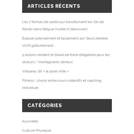
ARTICLES RÉCENTS
Les 7 formes de cardio qui transforment ton Ski de
Rando (sans fatigue inutile ni blessures)
Évaluer précisément et facilement son Seuil Aérobie,
100% gratuitement.
5 raisons rendant le travail de force obligatoire pour les
skieurs / montagnards sérieux
Virâsana, dit « la pose virile »
Fitness : choisir entre cours collectifs et coaching
individuel
CATÉGORIES
Ayurvéda
Culture Physique